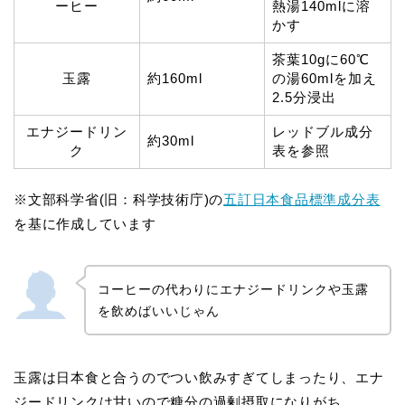
ーヒー
熱湯140mlに溶
かす
茶葉10gに60℃
玉露
約160ml
の湯60mlを加え
2.5分浸出
エナジードリン
レッドブル成分
約30ml
ク
表を参照
※文部科学省(旧：科学技術庁)の
五訂日本食品標準成分表
を基に作成しています
コーヒーの代わりにエナジードリンクや玉露
を飲めばいいじゃん
玉露は日本食と合うのでつい飲みすぎてしまったり、エナ
ジードリンクは甘いので糖分の過剰摂取になりがち。