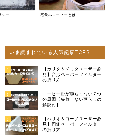
リシー
宅飲みコーヒーとは
コーヒー器具
いま読まれている人気記事TOP5
【カリタ＆メリタユーザー必
1
見】台形ペーパーフィルター
の折り方
コーヒー粉が膨らまない７つ
2
の原因【失敗しない蒸らしの
解説付】
【ハリオ＆コーノユーザー必
3
見】円錐ペーパーフィルター
の折り方