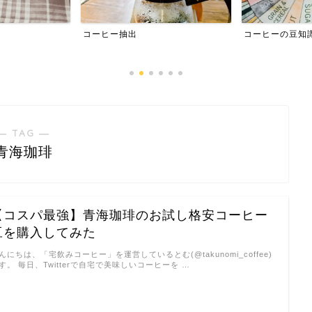
コーヒー抽出
コーヒーの豆知
― TAG ―
青海珈琲
【コスパ最強】青海珈琲のお試し格安コーヒー
豆を購入してみた
んにちは、「宅飲みコーヒー」を運営しているとむ(@takunomi_coffee)
す。 毎日、Twitterで自宅で美味しいコーヒーを …