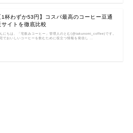
【1杯わずか53円】コスパ最高のコーヒー豆通
販サイトを徹底比較
んにちは、「宅飲みコーヒー」管理人のとむ(@takunomi_coffee)です。
宅でおいしいコーヒーを飲むために役立つ情報を発信し …