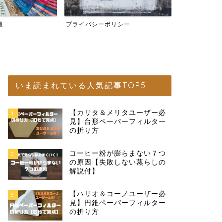
識
プライバシーポリシー
宅飲みコーヒ
いま読まれている人気記事TOP5
【カリタ＆メリタユーザー必
1
見】台形ペーパーフィルター
の折り方
コーヒー粉が膨らまない７つ
2
の原因【失敗しない蒸らしの
解説付】
【ハリオ＆コーノユーザー必
3
見】円錐ペーパーフィルター
の折り方