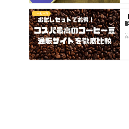
コーヒー粉
こ
自