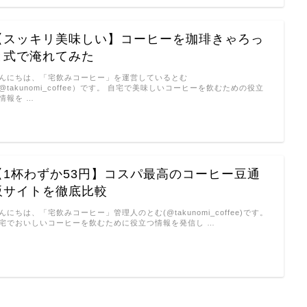
【スッキリ美味しい】コーヒーを珈琲きゃろっ
と式で淹れてみた
んにちは、「宅飲みコーヒー」を運営しているとむ
@takunomi_coffee）です。 自宅で美味しいコーヒーを飲むための役立
情報を …
【1杯わずか53円】コスパ最高のコーヒー豆通
販サイトを徹底比較
んにちは、「宅飲みコーヒー」管理人のとむ(@takunomi_coffee)です。
宅でおいしいコーヒーを飲むために役立つ情報を発信し …