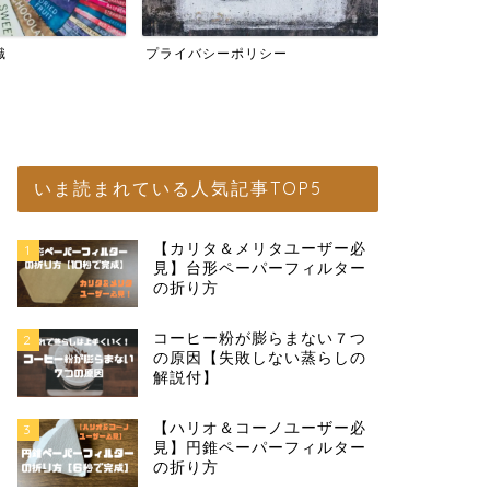
ポリシー
宅飲みコーヒーとは
コーヒー器
いま読まれている人気記事TOP5
【カリタ＆メリタユーザー必
1
見】台形ペーパーフィルター
の折り方
コーヒー粉が膨らまない７つ
2
の原因【失敗しない蒸らしの
解説付】
【ハリオ＆コーノユーザー必
3
見】円錐ペーパーフィルター
の折り方