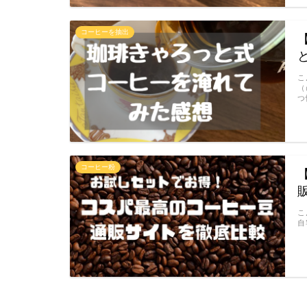
コーヒーを抽出
こ
（
つ
コーヒー粉
こ
自