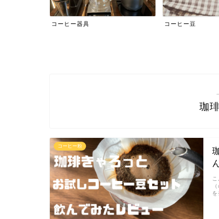
コーヒー豆
コーヒー抽出
珈
コーヒー粉
こ
（
を