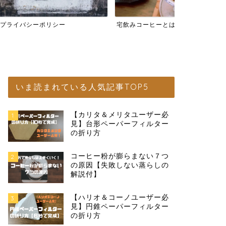
リシー
宅飲みコーヒーとは
コーヒー器具
いま読まれている人気記事TOP5
【カリタ＆メリタユーザー必
1
見】台形ペーパーフィルター
の折り方
コーヒー粉が膨らまない７つ
2
の原因【失敗しない蒸らしの
解説付】
【ハリオ＆コーノユーザー必
3
見】円錐ペーパーフィルター
の折り方