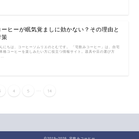
コーヒーが眠気覚ましに効かない？その理由と
対策
んにちは、コーヒーソムリエのとむです。 「宅飲みコーヒー」は、自宅
本格コーヒーを楽しみたい方に役立つ情報サイト。器具や豆の選び方
 …
...
3
4
5
14
2019–2026 宅飲みコーヒー