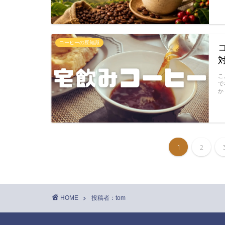
コーヒーの豆知識
こ
で
か
1
2
HOME
投稿者：tom