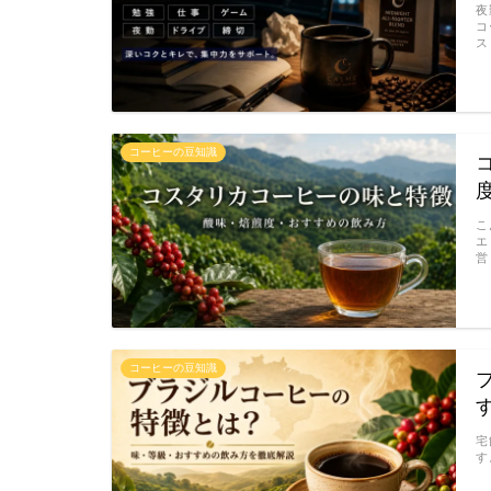
夜
コ
ス
コーヒーの豆知識
こ
エ
営
コーヒーの豆知識
宅
す