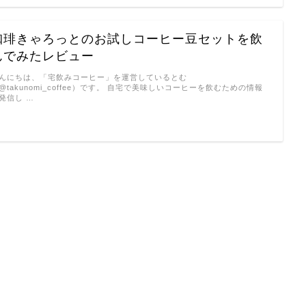
珈琲きゃろっとのお試しコーヒー豆セットを飲
んでみたレビュー
んにちは、「宅飲みコーヒー」を運営しているとむ
@takunomi_coffee）です。 自宅で美味しいコーヒーを飲むための情報
発信し …