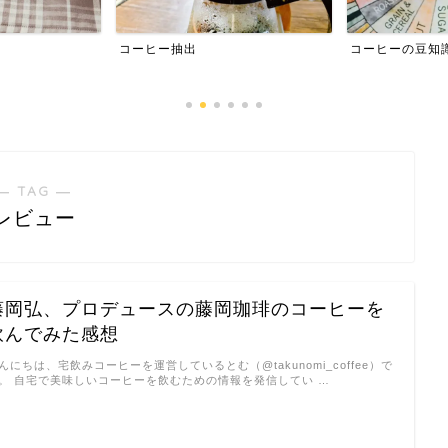
コーヒー抽出
コーヒーの豆知
― TAG ―
レビュー
藤岡弘、プロデュースの藤岡珈琲のコーヒーを
飲んでみた感想
んにちは、宅飲みコーヒーを運営しているとむ（@takunomi_coffee）で
。 自宅で美味しいコーヒーを飲むための情報を発信してい …