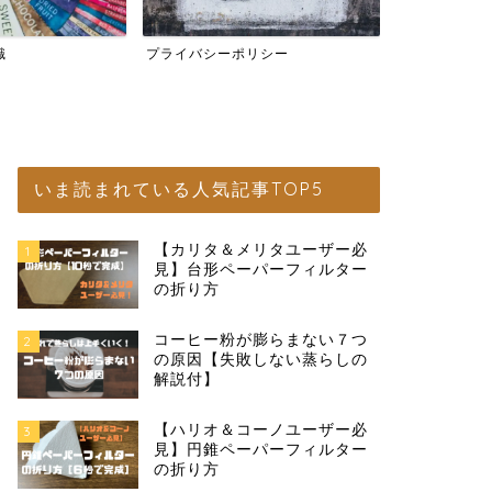
識
プライバシーポリシー
宅飲みコーヒ
いま読まれている人気記事TOP5
【カリタ＆メリタユーザー必
1
見】台形ペーパーフィルター
の折り方
コーヒー粉が膨らまない７つ
2
の原因【失敗しない蒸らしの
解説付】
【ハリオ＆コーノユーザー必
3
見】円錐ペーパーフィルター
の折り方