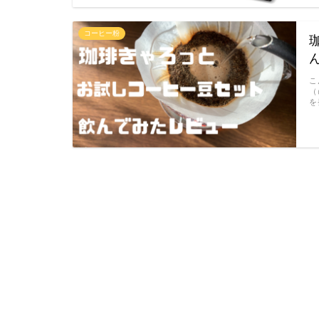
コーヒー粉
こ
（
を