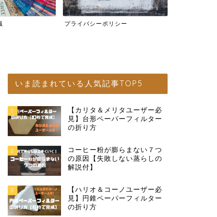
識
プライバシーポリシー
宅飲みコーヒ
いま読まれている人気記事TOP5
【カリタ＆メリタユーザー必
1
見】台形ペーパーフィルター
の折り方
コーヒー粉が膨らまない７つ
2
の原因【失敗しない蒸らしの
解説付】
【ハリオ＆コーノユーザー必
3
見】円錐ペーパーフィルター
の折り方