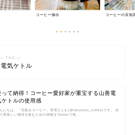
コーヒー抽出
コーヒーの豆知
― TAG ―
善電気ケトル
使って納得！コーヒー愛好家が重宝する山善電
気ケトルの使用感
んにちは、「宅飲みコーヒー」管理人とむ(@takunomi_coffee)です。 自
で美味しい珈琲を飲むための情報をTwitterで毎 …